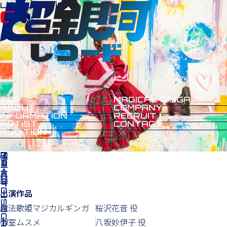
LABEL
OFFICIAL
MENU
CLOSE
TOP
MAGICAL GINGA
ABOUT
COMPANY
INFORMATION
RECRUIT
ARTIST
CONTACT
AUDITION
礒貝 真琴
AKOTO ISOGAI
出演作品
魔法歌姫マジカルギンガ
桜沢花音 役
御室ムスメ
八坂妙伊子 役