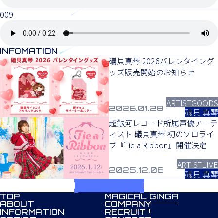
009
INFOMATION
礒貝真琴 2026バレンタイング
ッズ販売開始のお知らせ
ARTIST
GOODS
2026.01.28
礒貝 真琴
超銀河レコード所属声優アーテ
ィスト 礒貝真琴 初のソロライ
ブ『Tie a Ribbon』開催決定
ARTIST
LIVE
2025.12.06
礒貝 真琴
BACK TO LIST
TOP
MAGICAL GINGA
ABOUT
COMPANY
INFORMATION
RECRUIT