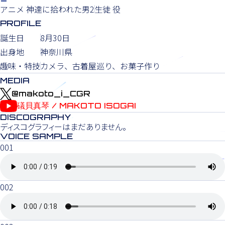
アニメ 神達に拾われた男2
生徒 役
PROFILE
誕生日
8月30日
出身地
神奈川県
趣味・特技
カメラ、古着屋巡り、お菓子作り
MEDIA
@makoto_i_CGR
礒貝真琴 / MAKOTO ISOGAI
DISCOGRAPHY
ディスコグラフィーはまだありません。
VOICE SAMPLE
001
002